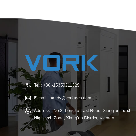
Tel :
+86 -15359211529
E-mail :
sandy@vorktech.com
Address : No.2, Longku East Road, Xiang'an Torch
High-tech Zone, Xiang'an District, Xiamen