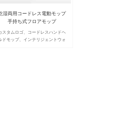
乾湿両用コードレス電動モップ
手持ち式フロアモップ
カスタムロゴ、コードレスハンドヘ
ルドモップ、インテリジェントウォ
ータースプレー、工場卸売