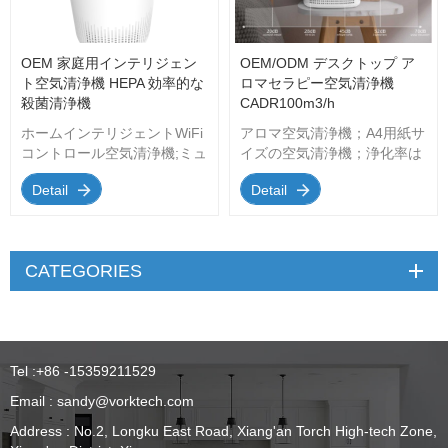
OEM 家庭用インテリジェン
OEM/ODM デスクトップ ア
ト空気清浄機 HEPA 効率的な
ロマセラピー空気清浄機
殺菌清浄機
CADR100m3/h
ホームインテリジェントWiFi
アロマ空気清浄機；A4用紙サ
コントロール空気清浄機;ミュ
イズの空気清浄機；浄化率は
ートモード;インテリジェント
100m3/hと高い；デスクトッ
Detail
Detail
タイマー;空気質センサー; 4
プ、部屋、ベビールーム、書
つのエアファンは調整可能 該
斎、その他の狭いスペース用
当エリア： 22~25㎡
に設計；超静かな動作、安心
CADR(煙): 200m3/h 力：
して休める；3ブロック風ス
CATEGORIES
220V モーター： ACモーター
ピード、タイミングコントロ
サイズ： ∮ 220mm&times;高
ール
さ437mm ファン回転速度：
4 レベル タイマー： 2/4/8時
間 騒音レベル： 最大52dB 証
Tel :
+86 -15359211529
明書 ： CE、GS、CETL、
Rohs対応中。 フィルター：
Email :
sandy@vorktech.com
複合（H13 HEPAフィルター
Address : No.2, Longku East Road, Xiang'an Torch High-tech Zone,
＋活性炭フィルター＋プレフ