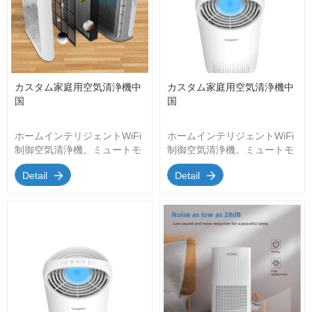
カスタム家庭用空気清浄機中
カスタム家庭用空気清浄機中
国
国
ホームインテリジェントWiFi
ホームインテリジェントWiFi
制御空気清浄機。ミュートモ
制御空気清浄機。ミュートモ
ード。インテリジェントタイ
ード。インテリジェントタイ
Detail
Detail
マー;空気質センサー; 4つの
マー;空気質センサー; 4つの
エアファンは調整可能です
エアファンは調整可能です