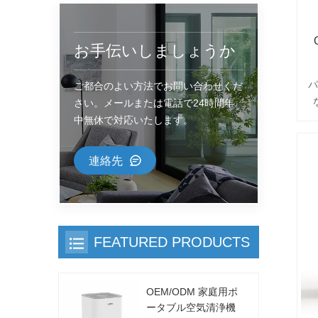
お手伝いしましょうか
パ
ご都合のよい方法でお問い合わせくだ
さい。メールまたは電話で24時間年
中無休で対応いたします。
ー
連絡先
FEATURED PRODUCTS
ー
OEM/ODM 家庭用ポ
ータブル空気清浄機