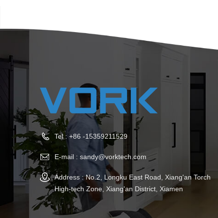
Tel :
+86 -15359211529
E-mail :
sandy@vorktech.com
Address : No.2, Longku East Road, Xiang'an Torch
High-tech Zone, Xiang'an District, Xiamen