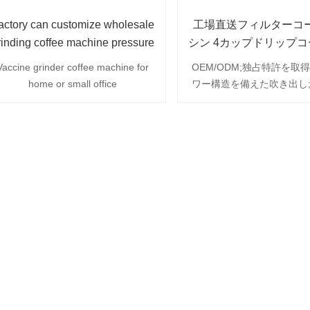
actory can customize wholesale
工場直送フィルターコ
rinding coffee machine pressure
シン 4カップドリップ
coffee machine
シン 濾紙付き
Vaccine grinder coffee machine for
OEM/ODM;独占特許を取
home or small office
ワー構造を備えた吹き出し
た高ホウケイ酸ガラス;自
スイッチ;透明水タンクと
の取り外し、高効率二層ヒ
プ、20分間の保温