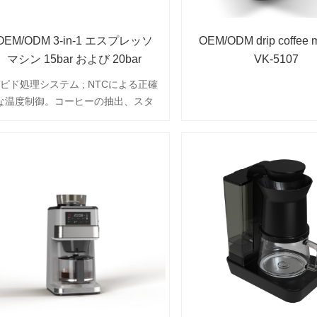
OEM/ODM 3-in-1 エスプレッソ
OEM/ODM drip coffee 
マシン 15bar および 20bar
VK-5107
ピド処理システム ; NTCによる正確
な温度制御。コーヒーの抽出、スタ
ンバイ、お湯とスターム;自動オフコ
ヒー抽出選択; 1.3L 取り外し可能な
水タンク; 360回転レススチールアテ
ーンワンド;取り外し可能なドリップ
トレイでお手入れが簡単。 40分間の
自動オフ。 2カップステンレススチー
ルフィルター付属（オプション：1カ
ップフィルターとポッドフルタ
）。 2-in-1 アクセサリー (コーヒー
スクープとタンパー)。