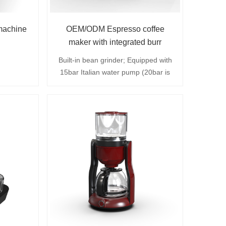
machine
OEM/ODM Espresso coffee
maker with integrated burr
grinder
Built-in bean grinder; Equipped with
15bar Italian water pump (20bar is
optional), removable 750ml water
tank; Adjustable steam speed knob;
The grinding unit can be easily
disassembled; The coffee bean
container has a full capacity of about
80 grams to meet the needs of a
home or small office.