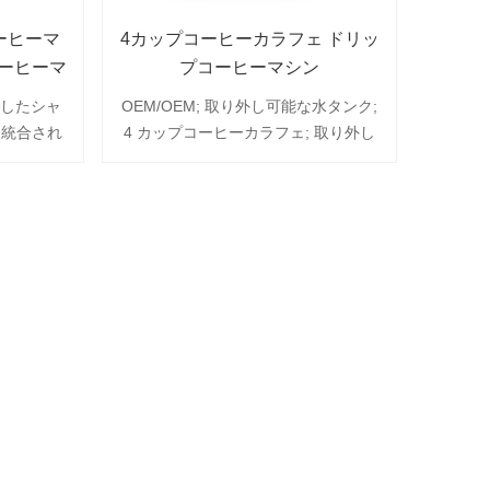
ーヒーマ
4カップコーヒーカラフェ ドリッ
コーヒーマ
プコーヒーマシン
得したシャ
OEM/OEM; 取り外し可能な水タンク;
;統合され
4 カップコーヒーカラフェ; 取り外し
動電源オフ
可能なフィルターバスケット; 自動シ
フィンネル
ャットオフ; V 字型永久フィルター付
ートパイ
き
。