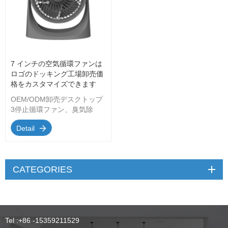
7 インチの空気循環ファンは
ロゴのドッキング工場卸売価
格をカスタマイズできます
OEM/ODM卸売デスクトップ
3停止循環ファン、臭気除
去、空気浄化、浴室除湿、空
Detail
気調整など
CATEGORIES
Tel :
+86 -15359211529