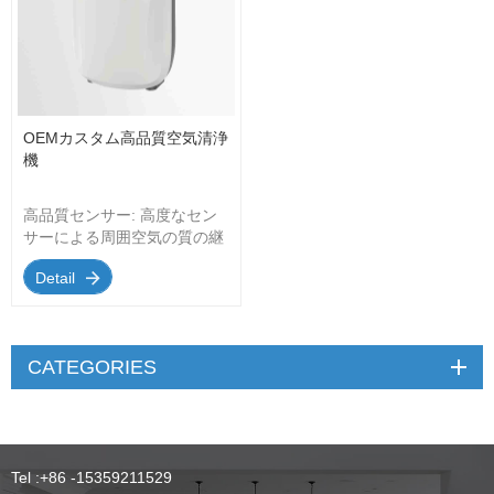
OEMカスタム高品質空気清浄
機
高品質センサー: 高度なセン
サーによる周囲空気の質の継
続的な分析。 陰イオン (オプ
Detail
ション): 陰イオンはボロイド
の合成を促進します。 フィル
ターインジケーター: フィル
ターの交換が必要になると、
CATEGORIES
フィルター交換インジケータ
ー LED が点灯します。 4 つ
のファン速度: 手動モードで
は、 空気清浄器 選択したフ
ァン速度 (1.2.3.auto) で継続
Tel :
+86 -15359211529
的に動作します。