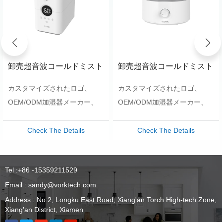
卸売超音波コールドミスト
卸売超音波コールドミスト
ホットミスト加湿器大容量
ホットミスト加湿器大容量
カスタマイズされたロゴ、
カスタマイズされたロゴ、
アロマセラピー加湿器
アロマセラピー加湿器
OEM/ODM加湿器メーカー、
OEM/ODM加湿器メーカー、
最も有利な価格、最高の製品
最も有利な価格、最高の製品
Check The Details
Check The Details
Tel :
+86 -15359211529
Email :
sandy@vorktech.com
Address : No.2, Longku East Road, Xiang'an Torch High-tech Zone,
Xiang'an District, Xiamen