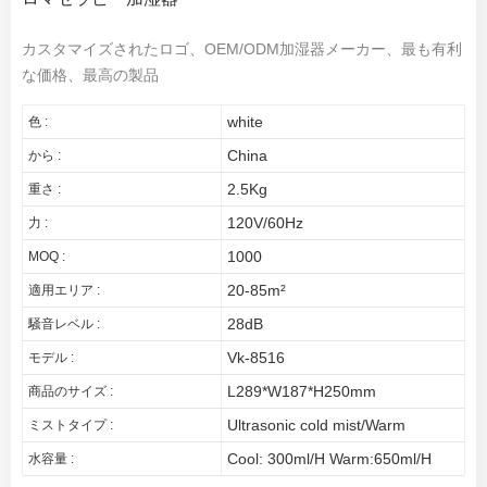
カスタマイズされたロゴ、OEM/ODM加湿器メーカー、最も有利
な価格、最高の製品
white
色 :
China
から :
2.5Kg
重さ :
120V/60Hz
力 :
1000
MOQ :
20-85m²
適用エリア :
28dB
騒音レベル :
Vk-8516
モデル :
L289*W187*H250mm
商品のサイズ :
Ultrasonic cold mist/Warm
ミストタイプ :
Cool: 300ml/H Warm:650ml/H
水容量 :