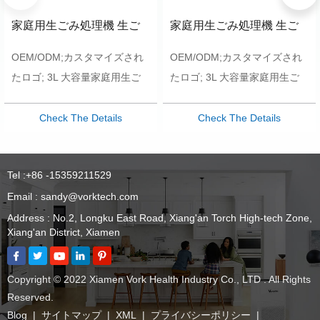
家庭用生ごみ処理機 生ご
家庭用生ごみ処理機 生ご
みコンポスター
みコンポスター
OEM/ODM;カスタマイズされ
OEM/ODM;カスタマイズされ
たロゴ; 3L 大容量家庭用生ご
たロゴ; 3L 大容量家庭用生ご
みグラインダー: &nbsp;
みグラインダー: &nbsp;
Check The Details
Check The Details
Tel :
+86 -15359211529
Email :
sandy@vorktech.com
Address : No.2, Longku East Road, Xiang'an Torch High-tech Zone,
Xiang'an District, Xiamen
Copyright © 2022 Xiamen Vork Health Industry Co., LTD . All Rights
Reserved.
Blog
|
サイトマップ
|
XML
|
プライバシーポリシー
|